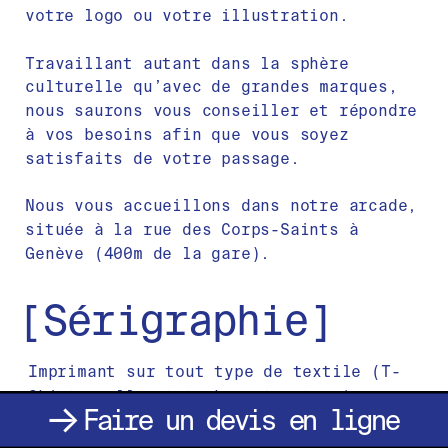
votre logo ou votre illustration.
Travaillant autant dans la sphère 
culturelle qu’avec de grandes marques, 
nous saurons vous conseiller et répondre 
à vos besoins afin que vous soyez 
satisfaits de votre passage.
Nous vous accueillons dans notre arcade, 
située à la rue des Corps-Saints à 
Genève (400m de la gare).
[Sérigraphie]
Imprimant sur tout type de textile (T-
Shirt, pulls, tote-bag et autres), nous 
Faire un devis en ligne
↓
travaillons avec un large choix de 
marques eco-fair tel que 
*STANLEY & 